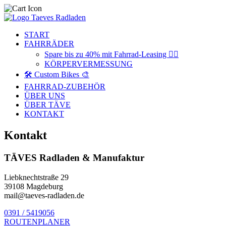
START
FAHRRÄDER
Spare bis zu 40% mit Fahrrad-Leasing 🚴‍♂️
KÖRPERVERMESSUNG
🛠️ Custom Bikes 🎨
FAHRRAD-ZUBEHÖR
ÜBER UNS
ÜBER TÄVE
KONTAKT
Kontakt
TÄVES Radladen & Manufaktur
Liebknechtstraße 29
39108 Magdeburg
mail@taeves-radladen.de
0391 / 5419056
ROUTENPLANER