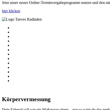
Jetzt unser neues Online-Terminvergabeprogramm nutzen und den näc
hier klicken
Körpervermessung
Dein Fahrrad soll wie ein Maßanzug sitzen – nur so wirst du das perf