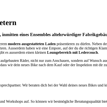
etern
ge, inmitten eines Ensembles altehrwürdiger Fabrikge
nserem
modern ausgestatteten Laden
präsentieren zu dürfen. Neben de
ren. Ausserdem haben wir eine Empore, auf der du die richtigen Klamo
gibt es ausserdem einen kleinen
Loungebereich mit Ledercouch
.
e aufgebauten Räder, nicht nur zum Anschauen, sondern auf Wunsch au
o dass wir dein neues Bike nach dem Kauf oder der Inspektion mit dir
prechpartner. Wir beraten dich bei der Wahl deines neues Bikes und k
nd Workshops auf. So können wir bestmögliche Beratungsqualität biet