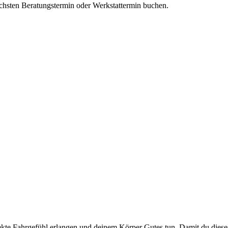
hsten Beratungstermin oder Werkstattermin buchen.
ekte Fahrgefühl erlangen und deinem Körper Gutes tun. Damit du dieses