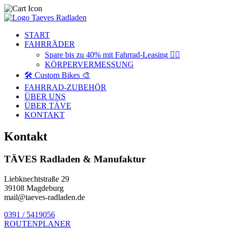
START
FAHRRÄDER
Spare bis zu 40% mit Fahrrad-Leasing 🚴‍♂️
KÖRPERVERMESSUNG
🛠️ Custom Bikes 🎨
FAHRRAD-ZUBEHÖR
ÜBER UNS
ÜBER TÄVE
KONTAKT
Kontakt
TÄVES Radladen & Manufaktur
Liebknechtstraße 29
39108 Magdeburg
mail@taeves-radladen.de
0391 / 5419056
ROUTENPLANER