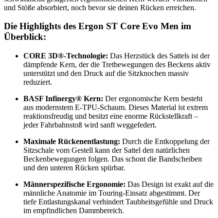
und Stöße absorbiert, noch bevor sie deinen Rücken erreichen.
Die Highlights des Ergon ST Core Evo Men im
Überblick:
CORE 3D®-Technologie:
Das Herzstück des Sattels ist der
dämpfende Kern, der die Tretbewegungen des Beckens aktiv
unterstützt und den Druck auf die Sitzknochen massiv
reduziert.
BASF Infinergy® Kern:
Der ergonomische Kern besteht
aus modernstem E-TPU-Schaum. Dieses Material ist extrem
reaktionsfreudig und besitzt eine enorme Rückstellkraft –
jeder Fahrbahnstoß wird sanft weggefedert.
Maximale Rückenentlastung:
Durch die Entkoppelung der
Sitzschale vom Gestell kann der Sattel den natürlichen
Beckenbewegungen folgen. Das schont die Bandscheiben
und den unteren Rücken spürbar.
Männerspezifische Ergonomie:
Das Design ist exakt auf die
männliche Anatomie im Touring-Einsatz abgestimmt. Der
tiefe Entlastungskanal verhindert Taubheitsgefühle und Druck
im empfindlichen Dammbereich.