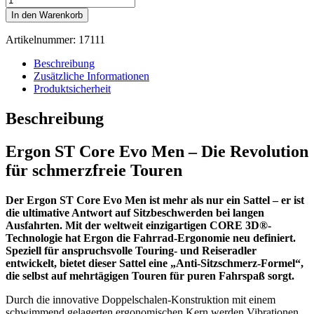
ST
In den Warenkorb
Core
Evo
Artikelnummer:
17111
Men
Sattel
Beschreibung
Menge
Zusätzliche Informationen
Produktsicherheit
Beschreibung
Ergon ST Core Evo Men – Die Revolution
für schmerzfreie Touren
Der Ergon ST Core Evo Men ist mehr als nur ein Sattel – er ist
die ultimative Antwort auf Sitzbeschwerden bei langen
Ausfahrten. Mit der weltweit einzigartigen CORE 3D®-
Technologie hat Ergon die Fahrrad-Ergonomie neu definiert.
Speziell für anspruchsvolle Touring- und Reiseradler
entwickelt, bietet dieser Sattel eine „Anti-Sitzschmerz-Formel“,
die selbst auf mehrtägigen Touren für puren Fahrspaß sorgt.
Durch die innovative Doppelschalen-Konstruktion mit einem
schwimmend gelagerten ergonomischen Kern werden Vibrationen