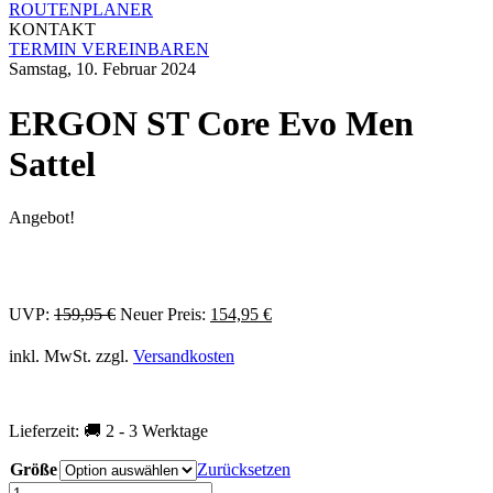
ROUTENPLANER
KONTAKT
TERMIN VEREINBAREN
Samstag, 10. Februar 2024
ERGON ST Core Evo Men
Sattel
Angebot!
Ursprünglicher
Aktueller
UVP:
159,95
€
Neuer Preis:
154,95
€
Preis
Preis
war:
ist:
inkl. MwSt.
zzgl.
Versandkosten
159,95 €
154,95 €.
Lieferzeit:
🚚 2 - 3 Werktage
Größe
Zurücksetzen
ERGON