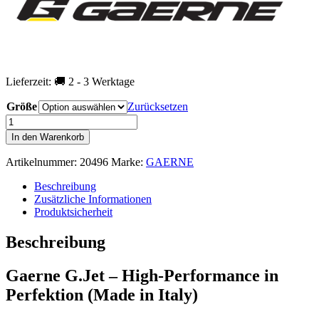
Lieferzeit:
🚚 2 - 3 Werktage
Größe
Zurücksetzen
GAERNE
G.Jet
In den Warenkorb
Rennradschuhe
Menge
Artikelnummer:
20496
Marke:
GAERNE
Beschreibung
Zusätzliche Informationen
Produktsicherheit
Beschreibung
Gaerne G.Jet – High-Performance in
Perfektion (Made in Italy)