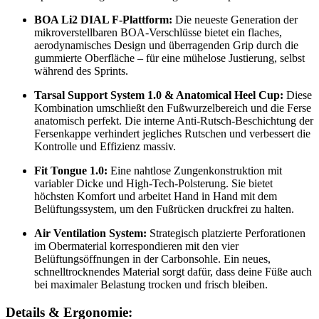
BOA Li2 DIAL F-Plattform:
Die neueste Generation der
mikroverstellbaren BOA-Verschlüsse bietet ein flaches,
aerodynamisches Design und überragenden Grip durch die
gummierte Oberfläche – für eine mühelose Justierung, selbst
während des Sprints.
Tarsal Support System 1.0 & Anatomical Heel Cup:
Diese
Kombination umschließt den Fußwurzelbereich und die Ferse
anatomisch perfekt. Die interne Anti-Rutsch-Beschichtung der
Fersenkappe verhindert jegliches Rutschen und verbessert die
Kontrolle und Effizienz massiv.
Fit Tongue 1.0:
Eine nahtlose Zungenkonstruktion mit
variabler Dicke und High-Tech-Polsterung. Sie bietet
höchsten Komfort und arbeitet Hand in Hand mit dem
Belüftungssystem, um den Fußrücken druckfrei zu halten.
Air Ventilation System:
Strategisch platzierte Perforationen
im Obermaterial korrespondieren mit den vier
Belüftungsöffnungen in der Carbonsohle. Ein neues,
schnelltrocknendes Material sorgt dafür, dass deine Füße auch
bei maximaler Belastung trocken und frisch bleiben.
Details & Ergonomie: