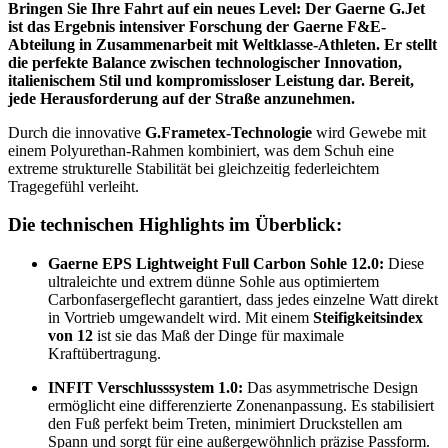
Bringen Sie Ihre Fahrt auf ein neues Level: Der Gaerne G.Jet
ist das Ergebnis intensiver Forschung der Gaerne F&E-
Abteilung in Zusammenarbeit mit Weltklasse-Athleten. Er stellt
die perfekte Balance zwischen technologischer Innovation,
italienischem Stil und kompromissloser Leistung dar. Bereit,
jede Herausforderung auf der Straße anzunehmen.
Durch die innovative
G.Frametex-Technologie
wird Gewebe mit
einem Polyurethan-Rahmen kombiniert, was dem Schuh eine
extreme strukturelle Stabilität bei gleichzeitig federleichtem
Tragegefühl verleiht.
Die technischen Highlights im Überblick:
Gaerne EPS Lightweight Full Carbon Sohle 12.0:
Diese
ultraleichte und extrem dünne Sohle aus optimiertem
Carbonfasergeflecht garantiert, dass jedes einzelne Watt direkt
in Vortrieb umgewandelt wird. Mit einem
Steifigkeitsindex
von 12
ist sie das Maß der Dinge für maximale
Kraftübertragung.
INFIT Verschlusssystem 1.0:
Das asymmetrische Design
ermöglicht eine differenzierte Zonenanpassung. Es stabilisiert
den Fuß perfekt beim Treten, minimiert Druckstellen am
Spann und sorgt für eine außergewöhnlich präzise Passform.