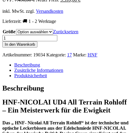
Preis
Preis
war:
ist:
inkl. MwSt.
zzgl.
Versandkosten
7.490,00 €
5.399,00 €.
Lieferzeit:
🚚 1 - 2 Werktage
Größe
Zurücksetzen
HNF-
Nicolai
In den Warenkorb
UD4
All
Artikelnummer:
19034
Kategorie:
17
Marke:
HNF
Terrain
Rohloff
Beschreibung
Menge
Zusätzliche Informationen
Produktsicherheit
Beschreibung
HNF-NICOLAI UD4 All Terrain Rohloff
– Ein Meisterwerk für die Ewigkeit
Das „ HNF- Nicolai All Terrain Rohloff“ ist der technische und
optische Leckerbissen aus der Edelschmiede HNF-NICOLAI.