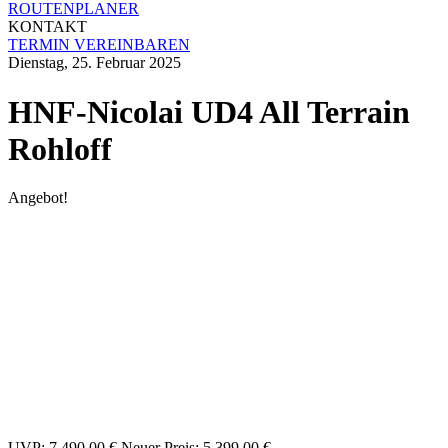
ROUTENPLANER
KONTAKT
TERMIN VEREINBAREN
Dienstag, 25. Februar 2025
HNF-Nicolai UD4 All Terrain
Rohloff
Angebot!
Ursprünglicher
Aktueller
UVP:
7.490,00
€
Neuer Preis:
5.399,00
€