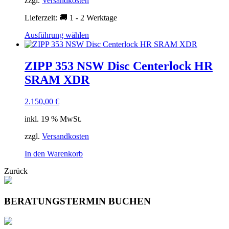
Produktseite
zzgl.
Versandkosten
gewählt
Lieferzeit:
🚚 1 - 2 Werktage
werden
Dieses
Ausführung wählen
Produkt
weist
mehrere
ZIPP 353 NSW Disc Centerlock HR
Varianten
SRAM XDR
auf.
Die
Optionen
2.150,00
€
können
auf
inkl. 19 % MwSt.
der
Produktseite
zzgl.
Versandkosten
gewählt
In den Warenkorb
werden
Zurück
BERATUNGSTERMIN BUCHEN