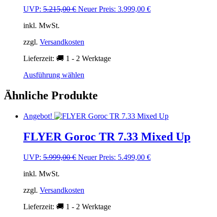
Optionen
Ursprünglicher
Aktueller
UVP:
5.215,00
€
Neuer Preis:
3.999,00
€
können
Preis
Preis
auf
inkl. MwSt.
war:
ist:
der
5.215,00 €
3.999,00 €.
Produktseite
zzgl.
Versandkosten
gewählt
Lieferzeit:
🚚 1 - 2 Werktage
werden
Dieses
Ausführung wählen
Produkt
weist
Ähnliche Produkte
mehrere
Varianten
Angebot!
auf.
Die
FLYER Goroc TR 7.33 Mixed Up
Optionen
können
auf
Ursprünglicher
Aktueller
UVP:
5.999,00
€
Neuer Preis:
5.499,00
€
der
Preis
Preis
Produktseite
inkl. MwSt.
war:
ist:
gewählt
5.999,00 €
5.499,00 €.
werden
zzgl.
Versandkosten
Lieferzeit:
🚚 1 - 2 Werktage