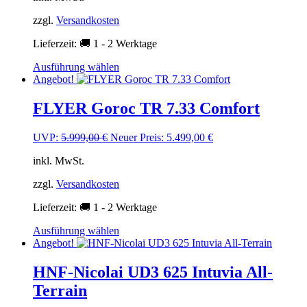
5.999,00 €
5.499,00 €.
zzgl.
Versandkosten
Lieferzeit:
🚚 1 - 2 Werktage
Dieses
Ausführung wählen
Produkt
Angebot!
weist
mehrere
FLYER Goroc TR 7.33 Comfort
Varianten
auf.
Ursprünglicher
Aktueller
UVP:
5.999,00
€
Neuer Preis:
5.499,00
€
Die
Preis
Preis
Optionen
inkl. MwSt.
war:
ist:
können
5.999,00 €
5.499,00 €.
auf
zzgl.
Versandkosten
der
Produktseite
Lieferzeit:
🚚 1 - 2 Werktage
gewählt
werden
Dieses
Ausführung wählen
Produkt
Angebot!
weist
mehrere
HNF-Nicolai UD3 625 Intuvia All-
Varianten
Terrain
auf.
Die