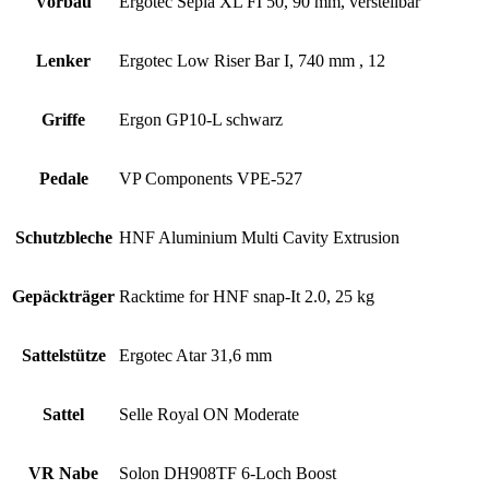
Vorbau
Ergotec Sepia XL FI 50, 90 mm, verstellbar
Lenker
Ergotec Low Riser Bar I, 740 mm , 12
Griffe
Ergon GP10-L schwarz
Pedale
VP Components VPE-527
Schutzbleche
HNF Aluminium Multi Cavity Extrusion
Gepäckträger
Racktime for HNF snap-It 2.0, 25 kg
Sattelstütze
Ergotec Atar 31,6 mm
Sattel
Selle Royal ON Moderate
VR Nabe
Solon DH908TF 6-Loch Boost