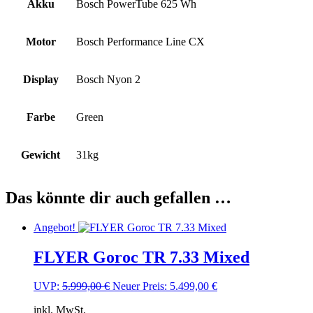
Akku
Bosch PowerTube 625 Wh
Motor
Bosch Performance Line CX
Display
Bosch Nyon 2
Farbe
Green
Gewicht
31kg
Das könnte dir auch gefallen …
Angebot!
FLYER Goroc TR 7.33 Mixed
Ursprünglicher
Aktueller
UVP:
5.999,00
€
Neuer Preis:
5.499,00
€
Preis
Preis
inkl. MwSt.
war:
ist: