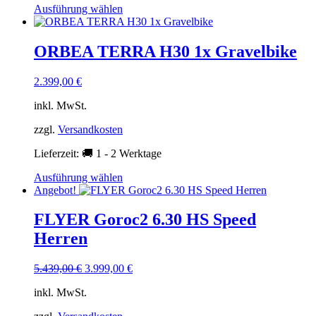
Dieses
Ausführung wählen
Produkt
weist
mehrere
ORBEA TERRA H30 1x Gravelbike
Varianten
auf.
2.399,00
€
Die
Optionen
inkl. MwSt.
können
auf
zzgl.
Versandkosten
der
Produktseite
Lieferzeit:
🚚 1 - 2 Werktage
gewählt
werden
Dieses
Ausführung wählen
Produkt
Angebot!
weist
mehrere
FLYER Goroc2 6.30 HS Speed
Varianten
Herren
auf.
Die
Optionen
Ursprünglicher
Aktueller
5.439,00
€
3.999,00
€
können
Preis
Preis
auf
inkl. MwSt.
war:
ist:
der
5.439,00 €
3.999,00 €.