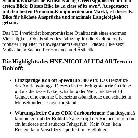
Schon das klassische British Racing Green signalisiert auf den
ersten Blick: Dieses Bike ist „a class of its own“. Ausgestattet
mit den besten Premium-Komponenten am Markt, ist dieses E-
Bike für höchste Ansprüche und maximale Langlebigkeit
gebaut.
Das UD4 verbindet kompromisslose Qualität mit einer enormen
Vielseitigkeit. Ob als stilvolles Fahrzeug für die Stadt oder als
robuster Begleiter in unwegsamem Gelände – dieses Bike setzt
Maßstäbe in Sachen Performance und Ästhetik.
Die Highlights des HNF-NICOLAI UD4 All Terrain
Rohloff:
Einzigartige Rohloff SpeedHub 500 e14:
Das Herzstück
des Antriebsstrangs. Dieses elektronisch gesteuerte Getriebe
gilt als die beste Nabenschaltung der Welt. Sie bietet 14
Gänge, eine enorme Übersetzungsbandbreite und schaltet in
Millisekunden – sogar im Stand.
Wartungsfreier Gates CDX Carbonriemen:
Standesgemäß
kombiniert mit der Rohloff-Nabe, sorgt der Riemenantrieb für
ein lautloses und sauberes Fahrgefühl. Kein Ölen, kein
Rosten, kein Verschleiß – perfekt für Vielfahrer.