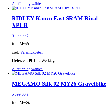
Dieses
Ausführung wählen
Produkt
weist
mehrere
RIDLEY Kanzo Fast SRAM Rival
Varianten
XPLR
auf.
Die
Optionen
5.499,00
€
können
auf
inkl. MwSt.
der
Produktseite
zzgl.
Versandkosten
gewählt
Lieferzeit:
🚚 1 - 2 Werktage
werden
Dieses
Ausführung wählen
Produkt
weist
mehrere
MEGAMO Silk 02 MY26 Gravelbike
Varianten
auf.
5.399,00
€
Die
Optionen
inkl. MwSt.
können
auf