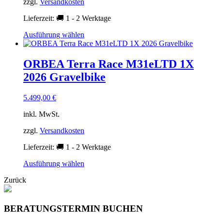
zzgl.
Versandkosten
der
Produktseite
Lieferzeit:
🚚 1 - 2 Werktage
gewählt
werden
Dieses
Ausführung wählen
Produkt
weist
mehrere
ORBEA Terra Race M31eLTD 1X
Varianten
2026 Gravelbike
auf.
Die
Optionen
5.499,00
€
können
auf
inkl. MwSt.
der
Produktseite
zzgl.
Versandkosten
gewählt
Lieferzeit:
🚚 1 - 2 Werktage
werden
Dieses
Ausführung wählen
Produkt
Zurück
weist
mehrere
Varianten
auf.
BERATUNGSTERMIN BUCHEN
Die