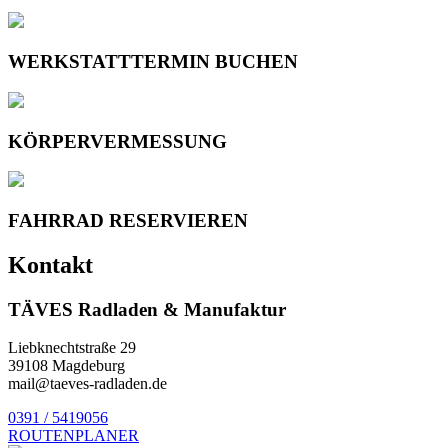
Optionen
können
auf
WERKSTATTTERMIN BUCHEN
der
Produktseite
gewählt
werden
KÖRPERVERMESSUNG
FAHRRAD RESERVIEREN
Kontakt
TÄVES Radladen & Manufaktur
Liebknechtstraße 29
39108 Magdeburg
mail@taeves-radladen.de
0391 / 5419056
ROUTENPLANER