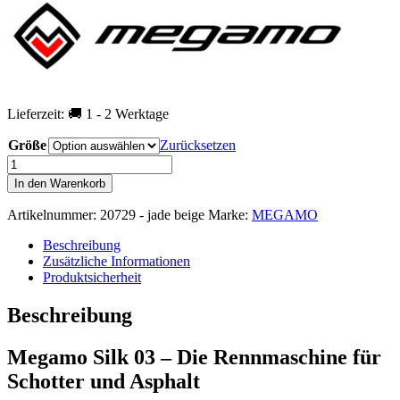
Lieferzeit:
🚚 1 - 2 Werktage
Größe
Zurücksetzen
MEGAMO
Silk
In den Warenkorb
03
Gravelbike
Artikelnummer:
20729 - jade beige
Marke:
MEGAMO
2026
Menge
Beschreibung
Zusätzliche Informationen
Produktsicherheit
Beschreibung
Megamo Silk 03 – Die Rennmaschine für
Schotter und Asphalt