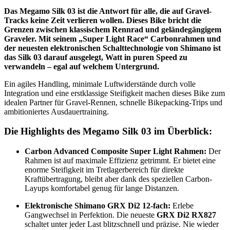
Das Megamo Silk 03 ist die Antwort für alle, die auf Gravel-
Tracks keine Zeit verlieren wollen. Dieses Bike bricht die
Grenzen zwischen klassischem Rennrad und geländegängigem
Graveler. Mit seinem „Super Light Race“ Carbonrahmen und
der neuesten elektronischen Schalttechnologie von Shimano ist
das Silk 03 darauf ausgelegt, Watt in puren Speed zu
verwandeln – egal auf welchem Untergrund.
Ein agiles Handling, minimale Luftwiderstände durch volle
Integration und eine erstklassige Steifigkeit machen dieses Bike zum
idealen Partner für Gravel-Rennen, schnelle Bikepacking-Trips und
ambitioniertes Ausdauertraining.
Die Highlights des Megamo Silk 03 im Überblick:
Carbon Advanced Composite Super Light Rahmen:
Der
Rahmen ist auf maximale Effizienz getrimmt. Er bietet eine
enorme Steifigkeit im Tretlagerbereich für direkte
Kraftübertragung, bleibt aber dank des speziellen Carbon-
Layups komfortabel genug für lange Distanzen.
Elektronische Shimano GRX Di2 12-fach:
Erlebe
Gangwechsel in Perfektion. Die neueste
GRX Di2 RX827
schaltet unter jeder Last blitzschnell und präzise. Nie wieder