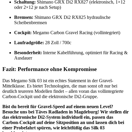
Schaltung:
Shimano GRX Di2 RX827 (elektronisch, 1×12
oder 2×12 je nach Setup)
Bremsen:
Shimano GRX Di2 RX825 hydraulische
Scheibenbremsen
Cockpit:
Megamo Carbon Gravel Racing (vollintegriert)
Laufradgröße:
28 Zoll / 700c
Besonderheit:
Interne Kabelführung, optimiert für Racing &
Ausdauer
Fazit: Performance ohne Kompromisse
Das Megamo Silk 03 ist ein echtes Statement in der Gravel-
Mittelklasse. Es bietet Technologien, die man sonst oft nur bei
deutlich teureren Modellen findet – allen voran das vollintegrierte
Carbon-Cockpit und die elektronische Di2-Gruppe.
Bist du bereit für Gravel-Speed auf einem neuen Level?
Besuche uns bei Täves Radladen in Magdeburg! Wir stellen dir
das elektronische Di2-System individuell ein, passen das
Carbon-Cockpit auf deine Sitzposition an und lassen dich bei
einer Probefahrt spüren, wie leichtfüßig das Silk 03