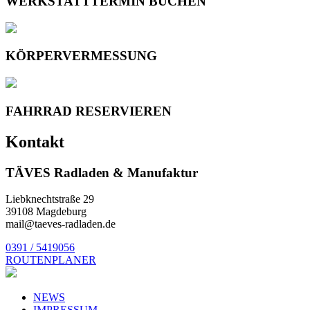
WERKSTATTTERMIN BUCHEN
der
Produktseite
gewählt
werden
KÖRPERVERMESSUNG
FAHRRAD RESERVIEREN
Kontakt
TÄVES Radladen & Manufaktur
Liebknechtstraße 29
39108 Magdeburg
mail@taeves-radladen.de
0391 / 5419056
ROUTENPLANER
NEWS
IMPRESSUM