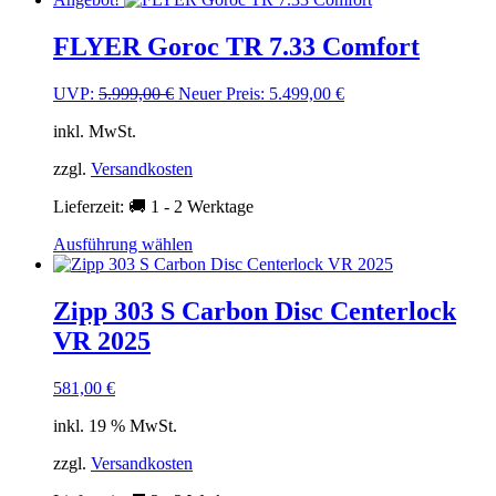
weist
mehrere
FLYER Goroc TR 7.33 Comfort
Varianten
auf.
Ursprünglicher
Aktueller
UVP:
5.999,00
€
Neuer Preis:
5.499,00
€
Die
Preis
Preis
Optionen
inkl. MwSt.
war:
ist:
können
5.999,00 €
5.499,00 €.
auf
zzgl.
Versandkosten
der
Produktseite
Lieferzeit:
🚚 1 - 2 Werktage
gewählt
werden
Dieses
Ausführung wählen
Produkt
weist
mehrere
Zipp 303 S Carbon Disc Centerlock
Varianten
VR 2025
auf.
Die
Optionen
581,00
€
können
auf
inkl. 19 % MwSt.
der
Produktseite
zzgl.
Versandkosten
gewählt