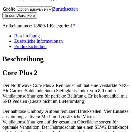
Größe
Zurücksetzen
NORTHWAVE
In den Warenkorb
Core
Plus
Artikelnummer:
18889-1
Kategorie:
17
2
Rennradschuh
Beschreibung
Menge
Zusätzliche Informationen
Produktsicherheit
Beschreibung
Core Plus 2
Der Northwave Core Plus 2 Rennradschuh hat eine verstärkte NRG
Air Carbon Sohle mit einem Steifigkeits-Index von 8.0 und 5
Ventilationsöffnungen für perfekte Belüftung. Er ist kompatibel mit
SPD Pedalen (Cleats nicht im Lieferumfang).
Der nahtlose
Unibody
-Aufbau reduziert Druckstellen. Vier Einsätze
aus atmungsaktivem Mesh und zusätzliche Micro-
Ventilationsöffnungen auf der gesamten Oberfläche sorgen für
optimale Ventialtion. Der Fahrradschuh hat einen SLW2 Drehknopf