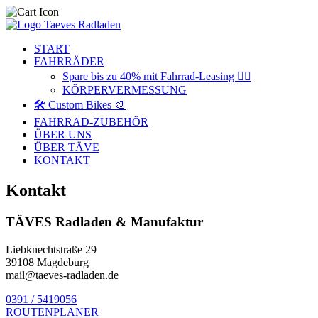
START
FAHRRÄDER
Spare bis zu 40% mit Fahrrad-Leasing 🚴‍♂️
KÖRPERVERMESSUNG
🛠️ Custom Bikes 🎨
FAHRRAD-ZUBEHÖR
ÜBER UNS
ÜBER TÄVE
KONTAKT
Kontakt
TÄVES Radladen & Manufaktur
Liebknechtstraße 29
39108 Magdeburg
mail@taeves-radladen.de
0391 / 5419056
ROUTENPLANER