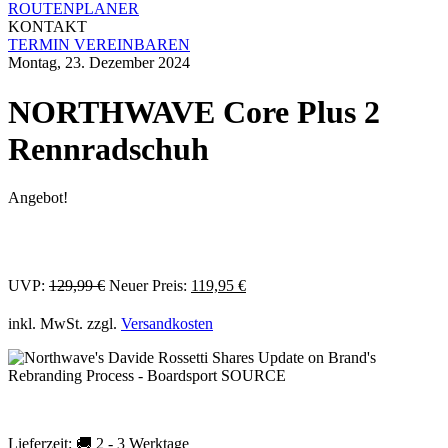
ROUTENPLANER
KONTAKT
TERMIN VEREINBAREN
Montag, 23. Dezember 2024
NORTHWAVE Core Plus 2
Rennradschuh
Angebot!
Ursprünglicher
Aktueller
UVP:
129,99
€
Neuer Preis:
119,95
€
Preis
Preis
war:
ist:
inkl. MwSt.
zzgl.
Versandkosten
129,99 €
119,95 €.
Lieferzeit:
🚚 2 - 3 Werktage