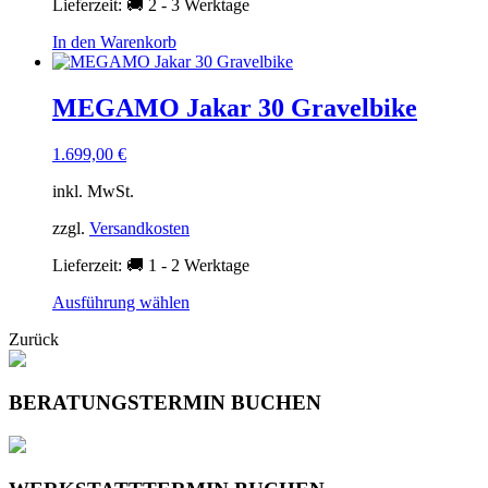
Lieferzeit:
🚚 2 - 3 Werktage
werden
In den Warenkorb
MEGAMO Jakar 30 Gravelbike
1.699,00
€
inkl. MwSt.
zzgl.
Versandkosten
Lieferzeit:
🚚 1 - 2 Werktage
Dieses
Ausführung wählen
Produkt
Zurück
weist
mehrere
Varianten
auf.
BERATUNGSTERMIN BUCHEN
Die
Optionen
können
auf