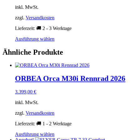
inkl. MwSt.
zzgl.
Versandkosten
Lieferzeit:
🚚 2 - 3 Werktage
Dieses
Ausführung wählen
Produkt
weist
Ähnliche Produkte
mehrere
Varianten
auf.
Die
ORBEA Orca M30i Rennrad 2026
Optionen
können
auf
3.399,00
€
der
Produktseite
inkl. MwSt.
gewählt
werden
zzgl.
Versandkosten
Lieferzeit:
🚚 1 - 2 Werktage
Dieses
Ausführung wählen
Produkt
Angebot!