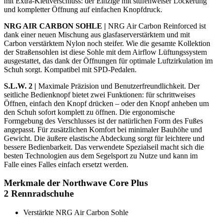
mit Extra-Klettverschluss: der Einzige mit stufenweiser Lockerung
und kompletter Öffnung auf einfachen Knopfdruck.
NRG AIR CARBON SOHLE |
NRG Air Carbon Reinforced ist
dank einer neuen Mischung aus glasfaserverstärktem und mit
Carbon verstärktem Nylon noch steifer. Wie die gesamte Kollektion
der Straßensohlen ist diese Sohle mit dem Airflow Lüftungssystem
ausgestattet, das dank der Öffnungen für optimale Luftzirkulation im
Schuh sorgt. Kompatibel mit SPD-Pedalen.
S.L.W. 2 |
Maximale Präzision und Benutzerfreundlichkeit. Der
seitliche Bedienknopf bietet zwei Funktionen: für schrittweises
Öffnen, einfach den Knopf drücken – oder den Knopf anheben um
den Schuh sofort komplett zu öffnen. Die ergonomische
Formgebung des Verschlusses ist der natürlichen Form des Fußes
angepasst. Für zusätzlichen Komfort bei minimaler Bauhöhe und
Gewicht. Die äußere elastische Abdeckung sorgt für leichtere und
bessere Bedienbarkeit. Das verwendete Spezialseil macht sich die
besten Technologien aus dem Segelsport zu Nutze und kann im
Falle eines Falles einfach ersetzt werden.
Merkmale der
Northwave Core Plus
2
Rennradschuhe
Verstärkte NRG Air Carbon Sohle