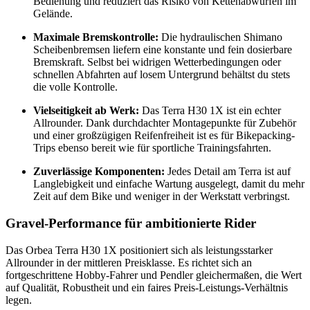
Bedienung und reduziert das Risiko von Kettenabwürfen im
Gelände.
Maximale Bremskontrolle:
Die hydraulischen Shimano
Scheibenbremsen liefern eine konstante und fein dosierbare
Bremskraft. Selbst bei widrigen Wetterbedingungen oder
schnellen Abfahrten auf losem Untergrund behältst du stets
die volle Kontrolle.
Vielseitigkeit ab Werk:
Das Terra H30 1X ist ein echter
Allrounder. Dank durchdachter Montagepunkte für Zubehör
und einer großzügigen Reifenfreiheit ist es für Bikepacking-
Trips ebenso bereit wie für sportliche Trainingsfahrten.
Zuverlässige Komponenten:
Jedes Detail am Terra ist auf
Langlebigkeit und einfache Wartung ausgelegt, damit du mehr
Zeit auf dem Bike und weniger in der Werkstatt verbringst.
Gravel-Performance für ambitionierte Rider
Das Orbea Terra H30 1X positioniert sich als leistungsstarker
Allrounder in der mittleren Preisklasse. Es richtet sich an
fortgeschrittene Hobby-Fahrer und Pendler gleichermaßen, die Wert
auf Qualität, Robustheit und ein faires Preis-Leistungs-Verhältnis
legen.