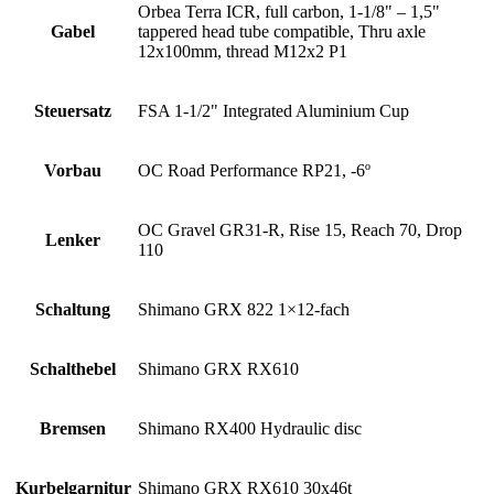
Orbea Terra ICR, full carbon, 1-1/8" – 1,5"
Gabel
tappered head tube compatible, Thru axle
12x100mm, thread M12x2 P1
Steuersatz
FSA 1-1/2" Integrated Aluminium Cup
Vorbau
OC Road Performance RP21, -6º
OC Gravel GR31-R, Rise 15, Reach 70, Drop
Lenker
110
Schaltung
Shimano GRX 822 1×12-fach
Schalthebel
Shimano GRX RX610
Bremsen
Shimano RX400 Hydraulic disc
Kurbelgarnitur
Shimano GRX RX610 30x46t