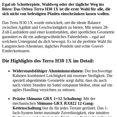
Egal ob Schotterpiste, Waldweg oder der tägliche Weg ins
Büro: Das Orbea Terra H30 1X ist die erste Wahl für alle, die
sich nicht von befestigten Pfaden einschränken lassen wollen.
Das Terra H30 1X wurde entwickelt, um die ideale Balance
zwischen Agilität und Geschwindigkeit zu bieten. Mit seinen 28-
Zoll-Laufrädern und einer komfortablen, aber sportlichen Geometrie
garantiert es dir ein außergewöhnliches Fahrerlebnis – egal auf
welchem Untergrund du dich bewegst. Es ist die perfekte Wahl für
Langstrecken-Abenteuer, tägliches Pendeln und echte Gravel-
Entdeckertouren.
Die Highlights des Terra H30 1X im Detail:
Widerstandsfähiger Aluminiumrahmen:
Der hochwertige
Rahmen kombiniert Leichtigkeit mit enormer Steifigkeit. Die
speziell abgestimmte Geometrie sorgt dafür, dass du auch
nach vielen Stunden im Sattel entspannt bleibst, ohne auf ein
agiles Handling verzichten zu müssen.
Präzise Shimano GRX 1×12 Schaltung:
Mit der
mechanischen
Shimano GRX RX822 12-Gang-
Kettenschaltung
bist du für jedes Terrain gerüstet. Das 1-
fach-System bietet maximale Zuverlässigkeit, eine intuitive