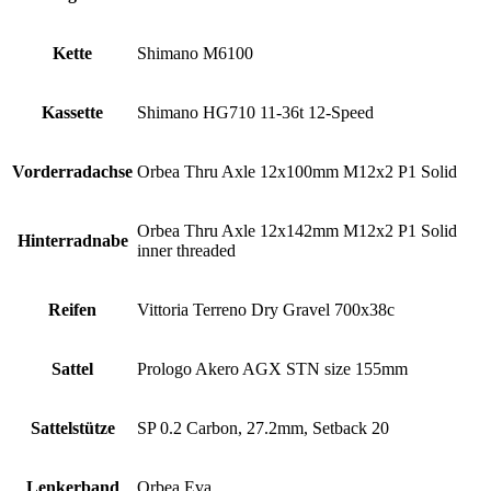
Kette
Shimano M6100
Kassette
Shimano HG710 11-36t 12-Speed
Vorderradachse
Orbea Thru Axle 12x100mm M12x2 P1 Solid
Orbea Thru Axle 12x142mm M12x2 P1 Solid
Hinterradnabe
inner threaded
Reifen
Vittoria Terreno Dry Gravel 700x38c
Sattel
Prologo Akero AGX STN size 155mm
Sattelstütze
SP 0.2 Carbon, 27.2mm, Setback 20
Lenkerband
Orbea Eva