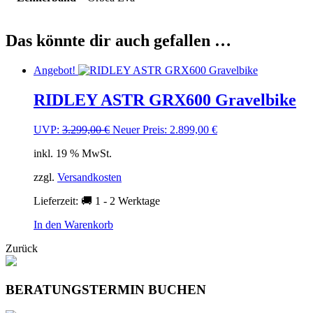
Das könnte dir auch gefallen …
Angebot!
RIDLEY ASTR GRX600 Gravelbike
Ursprünglicher
Aktueller
UVP:
3.299,00
€
Neuer Preis:
2.899,00
€
Preis
Preis
inkl. 19 % MwSt.
war:
ist:
3.299,00 €
2.899,00 €.
zzgl.
Versandkosten
Lieferzeit:
🚚 1 - 2 Werktage
In den Warenkorb
Zurück
BERATUNGSTERMIN BUCHEN