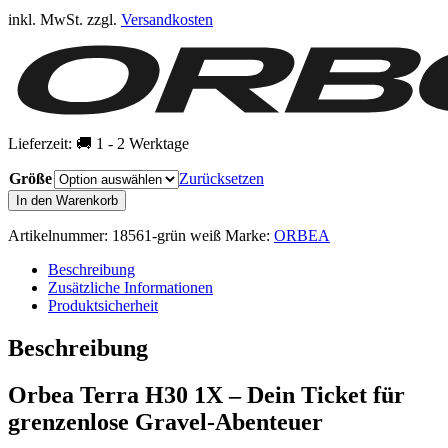
inkl. MwSt.
zzgl.
Versandkosten
Lieferzeit:
🚚 1 - 2 Werktage
Größe
Zurücksetzen
ORBEA
In den Warenkorb
TERRA
H30
Artikelnummer:
18561-grün weiß
Marke:
ORBEA
1x
Gravelbike
Beschreibung
Menge
Zusätzliche Informationen
Produktsicherheit
Beschreibung
Orbea Terra H30 1X – Dein Ticket für
grenzenlose Gravel-Abenteuer