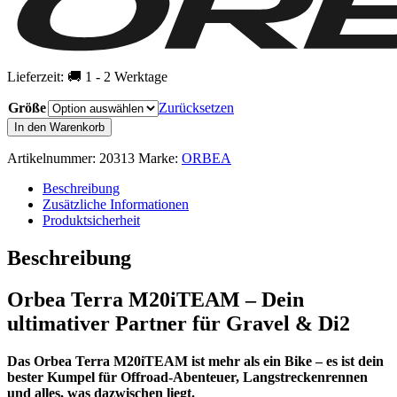
Lieferzeit:
🚚 1 - 2 Werktage
Größe
Zurücksetzen
ORBEA
In den Warenkorb
Terra
M20iTeam
Artikelnummer:
20313
Marke:
ORBEA
2026
Gravelbike
Beschreibung
Menge
Zusätzliche Informationen
Produktsicherheit
Beschreibung
Orbea Terra M20iTEAM – Dein
ultimativer Partner für Gravel & Di2
Das Orbea Terra M20iTEAM ist mehr als ein Bike – es ist dein
bester Kumpel für Offroad-Abenteuer, Langstreckenrennen
und alles, was dazwischen liegt.