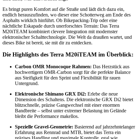
Es bringt puren Komfort auf die Straße und lädt dich dazu ein,
endlich herauszufinden, wo dieser eine Schotterweg am Ende des
Asphalts wirklich hinführt. Ob Bikepacking-Trip oder eine
nächtliche Eskapade durch unerforschtes Terrain: Das Terra
M20iTEAM kombiniert clevere Integration mit modernster
elektronischer Schalttechnologie. Die Welt da draußen wartet, und
dieses Bike ist bereit, sie mit dir zu entdecken.
Die Highlights des Terra M20iTEAM im Überblick:
Carbon OMR Monocoque Rahmen:
Das Herzstück aus
hochwertigem OMR-Carbon sorgt für die perfekte Balance
aus Steifigkeit für den Sprint und Flexibilität für rauen
Untergrund.
Elektronische Shimano GRX Di2:
Erlebe die neue
Dimension des Schaltens. Die elektronische GRX Di2 bietet
blitzschnelle, präzise Gangwechsel mit einer enormen
Bandbreite – selbst unter extremer Belastung im Gelände
bleibt die Performance makellos.
Spezielle Gravel-Geometrie:
Basierend auf jahrzehntelanger
Erfahrung aus Rennrad und MTB, bietet das Terra ein
präzises Handling und maximale Kontrolle, egal wie