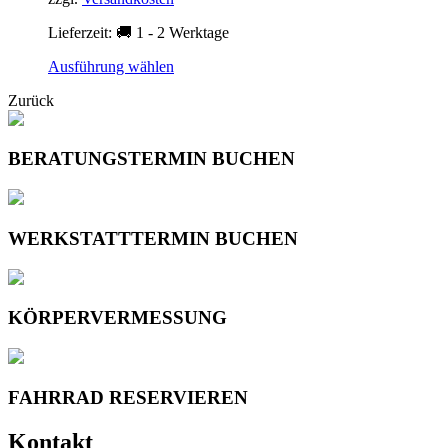
der
Produktseite
Lieferzeit:
🚚 1 - 2 Werktage
gewählt
werden
Dieses
Ausführung wählen
Produkt
Zurück
weist
mehrere
Varianten
auf.
BERATUNGSTERMIN BUCHEN
Die
Optionen
können
auf
WERKSTATTTERMIN BUCHEN
der
Produktseite
gewählt
werden
KÖRPERVERMESSUNG
FAHRRAD RESERVIEREN
Kontakt