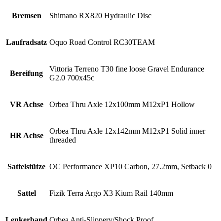
Bremsen
Shimano RX820 Hydraulic Disc
Laufradsatz
Oquo Road Control RC30TEAM
Vittoria Terreno T30 fine loose Gravel Endurance
Bereifung
G2.0 700x45c
VR Achse
Orbea Thru Axle 12x100mm M12xP1 Hollow
Orbea Thru Axle 12x142mm M12xP1 Solid inner
HR Achse
threaded
Sattelstütze
OC Performance XP10 Carbon, 27.2mm, Setback 0
Sattel
Fizik Terra Argo X3 Kium Rail 140mm
Lenkerband
Orbea Anti-Slippery/Shock Proof