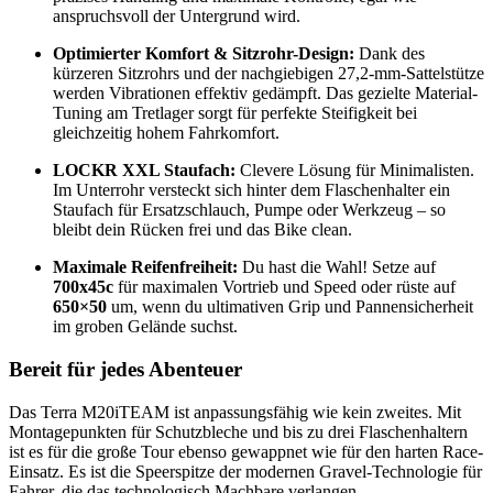
anspruchsvoll der Untergrund wird.
Optimierter Komfort & Sitzrohr-Design:
Dank des
kürzeren Sitzrohrs und der nachgiebigen 27,2-mm-Sattelstütze
werden Vibrationen effektiv gedämpft. Das gezielte Material-
Tuning am Tretlager sorgt für perfekte Steifigkeit bei
gleichzeitig hohem Fahrkomfort.
LOCKR XXL Staufach:
Clevere Lösung für Minimalisten.
Im Unterrohr versteckt sich hinter dem Flaschenhalter ein
Staufach für Ersatzschlauch, Pumpe oder Werkzeug – so
bleibt dein Rücken frei und das Bike clean.
Maximale Reifenfreiheit:
Du hast die Wahl! Setze auf
700x45c
für maximalen Vortrieb und Speed oder rüste auf
650×50
um, wenn du ultimativen Grip und Pannensicherheit
im groben Gelände suchst.
Bereit für jedes Abenteuer
Das Terra M20iTEAM ist anpassungsfähig wie kein zweites. Mit
Montagepunkten für Schutzbleche und bis zu drei Flaschenhaltern
ist es für die große Tour ebenso gewappnet wie für den harten Race-
Einsatz. Es ist die Speerspitze der modernen Gravel-Technologie für
Fahrer, die das technologisch Machbare verlangen.