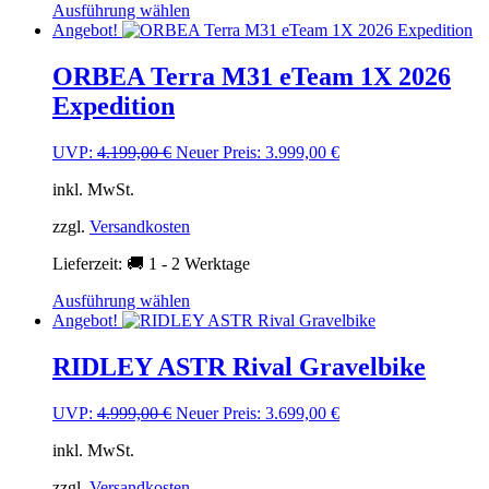
Dieses
Ausführung wählen
Produkt
Angebot!
weist
mehrere
ORBEA Terra M31 eTeam 1X 2026
Varianten
Expedition
auf.
Die
Optionen
Ursprünglicher
Aktueller
UVP:
4.199,00
€
Neuer Preis:
3.999,00
€
können
Preis
Preis
auf
inkl. MwSt.
war:
ist:
der
4.199,00 €
3.999,00 €.
Produktseite
zzgl.
Versandkosten
gewählt
Lieferzeit:
🚚 1 - 2 Werktage
werden
Dieses
Ausführung wählen
Produkt
Angebot!
weist
mehrere
RIDLEY ASTR Rival Gravelbike
Varianten
auf.
Ursprünglicher
Aktueller
UVP:
4.999,00
€
Neuer Preis:
3.699,00
€
Die
Preis
Preis
Optionen
inkl. MwSt.
war:
ist:
können
4.999,00 €
3.699,00 €.
auf
zzgl.
Versandkosten