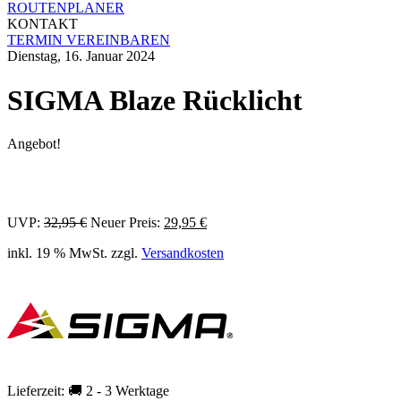
ROUTENPLANER
KONTAKT
TERMIN VEREINBAREN
Dienstag, 16. Januar 2024
SIGMA Blaze Rücklicht
Angebot!
Ursprünglicher
Aktueller
UVP:
32,95
€
Neuer Preis:
29,95
€
Preis
Preis
inkl. 19 % MwSt.
zzgl.
Versandkosten
war:
ist:
32,95 €
29,95 €.
Lieferzeit:
🚚 2 - 3 Werktage