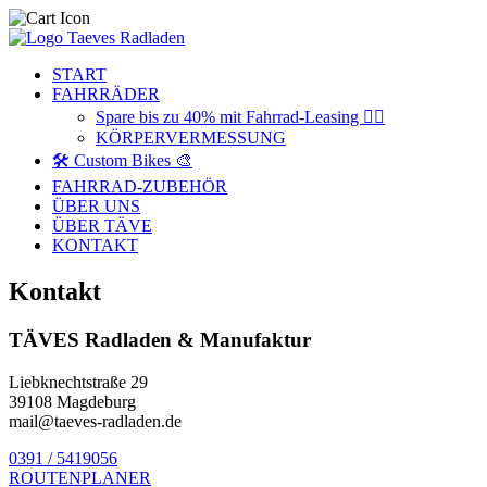
START
FAHRRÄDER
Spare bis zu 40% mit Fahrrad-Leasing 🚴‍♂️
KÖRPERVERMESSUNG
🛠️ Custom Bikes 🎨
FAHRRAD-ZUBEHÖR
ÜBER UNS
ÜBER TÄVE
KONTAKT
Kontakt
TÄVES Radladen & Manufaktur
Liebknechtstraße 29
39108 Magdeburg
mail@taeves-radladen.de
0391 / 5419056
ROUTENPLANER